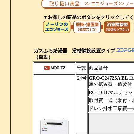
▼お探しの商品のボタンをクリックしてく
ガスふろ給湯器 浴槽隣接設置タイプ
（自動）
号数
商品番号
24号
GRQ-C2472SA BL
屋外据置型・追焚付
RC-J101Eマルチ
取付費一式（取付・
ドレン排水工事費一