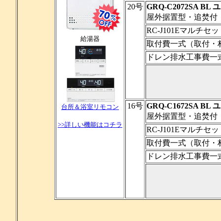
20号
GRQ-C2072SA BL
屋外据置型・追焚付
RC-J101Eマルチ
給湯器
取付費一式（取付・
ドレン排水工事費一
16号
GRQ-C1672SA BL
台所＆浴室リモコン
屋外据置型・追焚付
>>詳しい機能はコチラ
RC-J101Eマルチ
取付費一式（取付・
ドレン排水工事費一