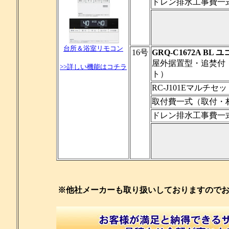
ドレン排水工事費一
台所＆浴室リモコン
16号
GRQ-C1672A BL 
屋外据置型・追焚付
>>詳しい機能はコチラ
ト）
RC-J101Eマルチ
取付費一式（取付・
ドレン排水工事費一
※他社メーカーも取り扱いしておりますので