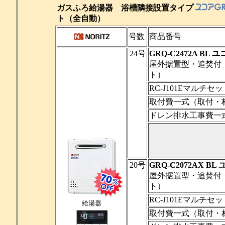
ガスふろ給湯器 浴槽隣接設置タイプ
ト（全自動）
号数
商品番号
24号
GRQ-C2472A BL 
屋外据置型・追焚付
ト）
RC-J101Eマルチ
取付費一式（取付・
ドレン排水工事費一
20号
GRQ-C2072AX BL
屋外据置型・追焚付
ト）
RC-J101Eマルチ
給湯器
取付費一式（取付・